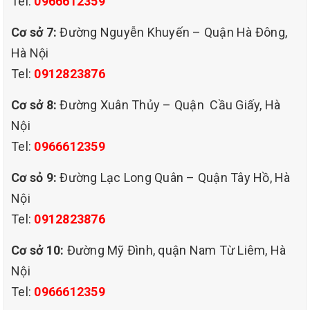
Tel:
0966612359
Cơ sở 7:
Đường Nguyễn Khuyến – Quận Hà Đông,
Hà Nội
Tel:
0912823876
Cơ sở 8:
Đường Xuân Thủy – Quận Cầu Giấy, Hà
Nội
dịch vụ giặt thảm chuyên nghiệp
giá rẻ tại an xá ba đình hà nội
Tel:
0966612359
GIỚI THIỆU DỊCH VỤ GIẶT THẢM QUẬN BA ĐÌNH HÀ NỘI –
Cơ sỏ 9:
Đường Lạc Long Quân – Quận Tây Hồ, Hà
CỦA QHT VIỆT NAM
Nội
-Chính sách chất lượng: Với tiêu chí “ UY TÍN – CHUYÊN NGHIỆP
– TẬN TÂM- GIÁ RẺ” làm kim chỉ nam trong suốt quá trình hình
Tel:
0912823876
thành và phát triển, chúng tôi quyết tâm mang lại những giá trị
vững bện cho khách hàng.
Cơ sở 10:
Đường Mỹ Đình, quận Nam Từ Liêm, Hà
-Công ty chúng tôi chuyên giặt thảm trải sàn, thảm Cầu thang,
Nội
thảm trang trí ( thảm Tấm ) : nhà riêng , Xí nghiệp, Công ty, Quán
Tel:
0966612359
Cafe, Nhà hàng, Rạp Hát, Hội chợ .v..v… Với qui trình hợp lý cùng