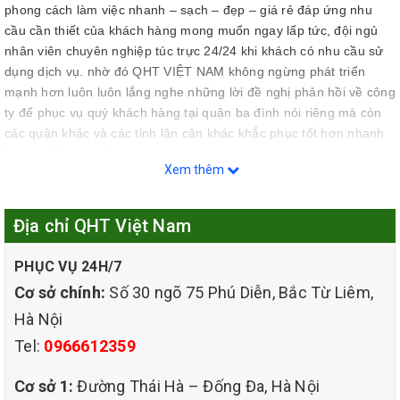
phong cách làm việc nhanh – sạch – đẹp – giá rẻ đáp ứng nhu
cầu cần thiết của khách hàng mong muốn ngay lấp tức, đội ngủ
nhân viên chuyên nghiệp túc trực 24/24 khi khách có nhu cầu sử
dụng dịch vụ. nhờ đó QHT VIỆT NAM không ngừng phát triển
mạnh hơn luôn luôn lắng nghe những lời đề nghị phản hồi về công
ty để phục vụ quý khách hàng tại quận ba đình nói riêng mà còn
các quận khác và các tỉnh lân cận khác khắc phục tốt hơn nhanh
hơn và hiệu quả hơn.
Xem thêm
Địa chỉ QHT Việt Nam
PHỤC VỤ 24H/7
Cơ sở chính:
Số 30 ngõ 75 Phú Diễn, Bắc Từ Liêm,
Hà Nội
Tel:
0966612359
Cơ sở 1:
Đường Thái Hà – Đống Đa, Hà Nội