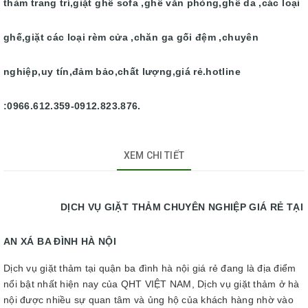
thảm trang trí,giặt ghế sofa ,ghế văn phòng,ghế da ,các loại
ghế,giặt các loại rèm cửa ,chăn ga gối đệm ,chuyên
nghiệp,uy tín,đảm bảo,chất lượng,giá rẻ.hotline
:0966.612.359-0912.823.876.
XEM CHI TIẾT
DỊCH VỤ GIẶT THẢM CHUYÊN NGHIỆP GIÁ RẺ TẠI
AN XÁ BA ĐÌNH HÀ NỘI
Dịch vụ giặt thảm tại quận ba đình hà nội giá rẻ đang là địa điểm
nổi bật nhất hiện nay của QHT VIỆT NAM, Dịch vụ giặt thảm ở hà
nội được nhiều sự quan tâm và ủng hộ của khách hàng nhờ vào