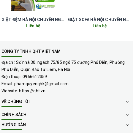
toán dịch vụ giặt Thảm bằng tiền mặt.
GIẶT ĐỆM HÀ NỘI CHUYÊN NGHIỆP UY TÍN GIÁ RẺ
GIẶT SOFA HÀ NỘI CHUYÊN NGHIỆP UY TÍN GIÁ RẺ
Liên hệ
Liên hệ
CÔNG TY TNHH QHT VIỆT NAM
Địa chỉ:
Số nhà 30, ngách 75/85 ngõ 75 đường Phú Diễn, Phường
Phú Diễn, Quận Bắc Từ Liêm, Hà Nội
Điện thoại:
0966612359
Email:
phamquyenqhk@gmail.com
Website:
https://qht.vn
VỀ CHÚNG TÔI
CHÍNH SÁCH
HƯỚNG DẪN