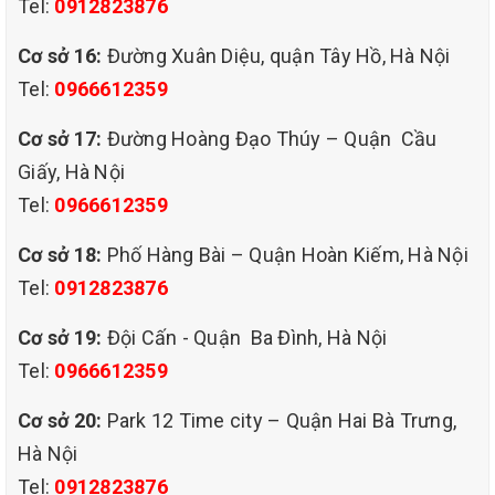
Tel:
0912823876
+Uy tín: chúng tôi luôn đặt chữ tín làm mục tiêu phát triển cho
công ty
Cơ sở 16:
Đường Xuân Diệu, quận Tây Hồ, Hà Nội
Tel:
0966612359
+Chuyên nghiệp:
– Huấn luyện và đào đội ngũ nhân viên lành nghề
Cơ sở 17:
Đường Hoàng Đạo Thúy – Quận Cầu
Giấy, Hà Nội
– Sử dụng trang thiết bị, máy móc và hóa chất chuyên dùng hiện
đại
Tel:
0966612359
– Cung cấp giải pháp tối ưu phù hợp yêu cầu và đặc điểm kinh
Cơ sở 18:
Phố Hàng Bài – Quận Hoàn Kiếm, Hà Nội
doanh của khách hàng với giá cả hợp lý nhất.
Tel:
0912823876
– Áp dụng hệ thống quản lý chất lượng theo tiêu chuẩn quốc tế.
Cơ sở 19:
Đội Cấn - Quận Ba Đình, Hà Nội
+Tận tâm:
Tel:
0966612359
– Thỏa mãn nhu cầu đa dạng của khách hàng.
Cơ sở 20:
Park 12 Time city – Quận Hai Bà Trưng,
– Giải quyết nhanh chóng khiếu nại của khách hàng.
Hà Nội
– Nâng cao không ngừng chất lượng dịch vụ.
Tel:
0912823876