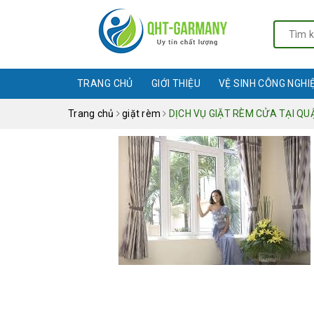
TRANG CHỦ
GIỚI THIỆU
VỆ SINH CÔNG NGHI
Trang chủ
giặt rèm
DỊCH VỤ GIẶT RÈM CỬA TẠI QU