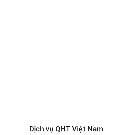
Bước 4: – Lắp rèm cửa theo đúng vị trí ban đầu .
+ Gia cố chỉnh sửa thanh treo cho phù hợp.
+ Treo rèm đúng vị trí ban đầu.
Dịch vụ QHT Việt Nam