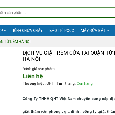
ỆP
BÌNH CHỮA CHÁY
BẢO TRÌ PCCC
MÁY RỬA BÁT
ẬN TỪ LIÊM HÀ NỘI
DỊCH VỤ GIẶT RÈM CỬA TẠI QUẬN TỪ 
HÀ NỘI
Đánh giá sản phẩm
Liên hệ
Thương hiệu:
QHT
Tình trạng:
Còn hàng
Công Ty TNHH QHT Việt Nam chuyên cung cấp dị
giặt thảm văn phòng , gia đình , công ty ,giặt thả