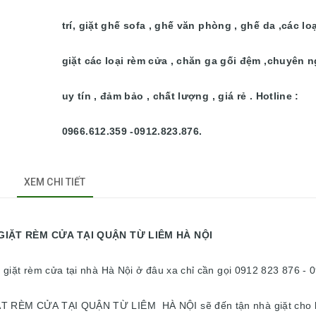
trí, giặt ghế sofa , ghế văn phòng , ghế da ,các lo
giặt các loại rèm cửa , chăn ga gối đệm ,chuyên n
uy tín , đảm bảo , chất lượng , giá rẻ . Hotline :
0966.612.359 -0912.823.876.
XEM CHI TIẾT
I QUẬN TỪ LIÊM HÀ NỘI
giặt rèm cửa tại nhà Hà Nội ở đâu xa chỉ cần gọi 0912 823 876 - 
T RÈM CỬA TẠI QUẬN TỪ LIÊM HÀ NỘI sẽ đến tận nhà giặt cho 