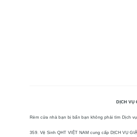
DỊCH VỤ GIẶT RÈM CỬA TẠ
Rèm cửa nhà bạn bị bẩn bạn không phải tìm Dịch vụ 
359. Vệ Sinh QHT VIỆT NAM cung cấp DỊCH VỤ GIẶ