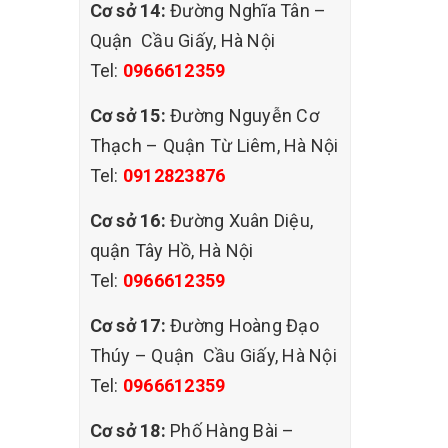
Cơ sở 14:
Đường Nghĩa Tân –
Quận Cầu Giấy, Hà Nội
Tel:
0966612359
Cơ sở 15:
Đường Nguyễn Cơ
Thạch – Quận Từ Liêm, Hà Nội
Tel:
0912823876
Cơ sở 16:
Đường Xuân Diệu,
ch đẹp
quận Tây Hồ, Hà Nội
Tel:
0966612359
Cơ sở 17:
Đường Hoàng Đạo
 3
Thúy – Quận Cầu Giấy, Hà Nội
ch ngay
Tel:
0966612359
ịnh kỳ.
Cơ sở 18:
Phố Hàng Bài –