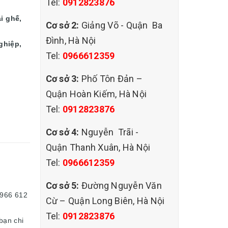
Tel:
0912823876
ại ghế,
Cơ sở 2:
Giảng Võ - Quận Ba
Đình, Hà Nội
ghiệp,
Tel:
0966612359
Cơ sở 3:
Phố Tôn Đản –
Quận Hoàn Kiếm, Hà Nội
Tel:
0912823876
Cơ sở 4:
Nguyễn Trãi -
Quận Thanh Xuân, Hà Nội
Tel:
0966612359
Cơ sở 5:
Đường Nguyễn Văn
0966 612
Cừ – Quận Long Biên, Hà Nội
Tel:
0912823876
bạn chi