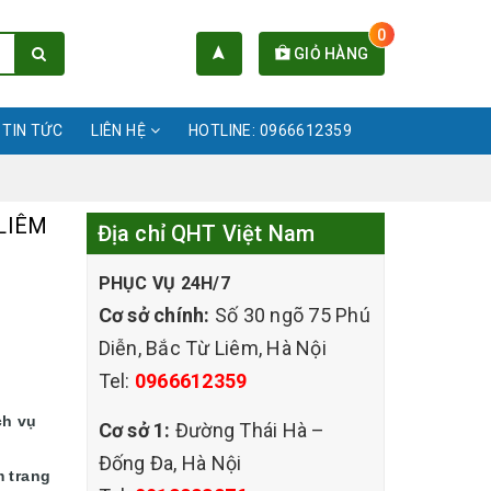
0
GIỎ HÀNG
TIN TỨC
LIÊN HỆ
HOTLINE: 0966612359
LIÊM
Địa chỉ QHT Việt Nam
PHỤC VỤ 24H/7
Cơ sở chính:
Số 30 ngõ 75 Phú
Diễn, Bắc Từ Liêm, Hà Nội
Tel:
0966612359
ch vụ
Cơ sở 1:
Đường Thái Hà –
Đống Đa, Hà Nội
m trang