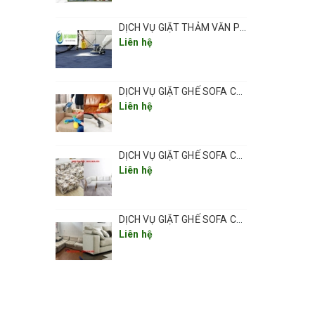
DỊCH VỤ GIẶT THẢM VĂN PHÒNG ,THẢM TRẢI SÀN TẠI HÀ NỘI CHUYÊN NGHIỆP UY TÍN GIÁ RẺ
Liên hệ
DỊCH VỤ GIẶT GHẾ SOFA CHUYÊN NGHIỆP UY TÍN GIÁ RẺ TẠI QUẬN LONG BIÊN
Liên hệ
DỊCH VỤ GIẶT GHẾ SOFA CHUYÊN NGHIỆP UY TÍN GIÁ RẺ TẠI QUẬN HÀ ĐÔNG
c sự
Liên hệ
DỊCH VỤ GIẶT GHẾ SOFA CHUYÊN NGHIỆP UY TÍN GIÁ RẺ TẠI QUẬN THANH XUÂN
Liên hệ
 rèm về