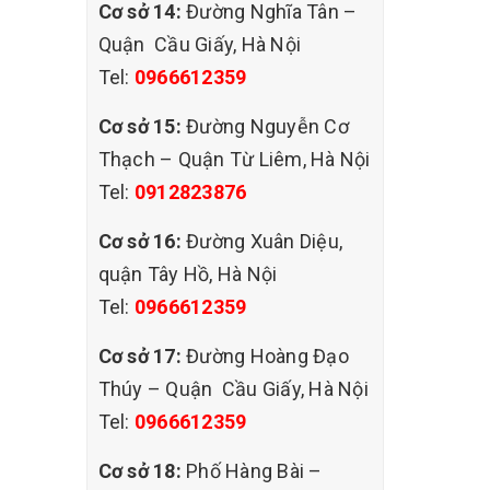
Cơ sở 14:
Đường Nghĩa Tân –
Quận Cầu Giấy, Hà Nội
ửa
Tel:
0966612359
gia thì
Cơ sở 15:
Đường Nguyễn Cơ
èm bị
Thạch – Quận Từ Liêm, Hà Nội
ình giặt
Tel:
0912823876
Cơ sở 16:
Đường Xuân Diệu,
ng đầu
quận Tây Hồ, Hà Nội
Tel:
0966612359
Cơ sở 17:
Đường Hoàng Đạo
Thúy – Quận Cầu Giấy, Hà Nội
ông gây
Tel:
0966612359
, nấm,
Cơ sở 18:
Phố Hàng Bài –