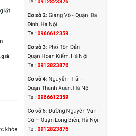
Tel:
0912823876
,giặt
Cơ sở 2:
Giảng Võ - Quận Ba
Đình, Hà Nội
Tel:
0966612359
ệm
Cơ sở 3:
Phố Tôn Đản –
Quận Hoàn Kiếm, Hà Nội
,giá
Tel:
0912823876
Cơ sở 4:
Nguyễn Trãi -
Quận Thanh Xuân, Hà Nội
Tel:
0966612359
Cơ sở 5:
Đường Nguyễn Văn
I
Cừ – Quận Long Biên, Hà Nội
Tel:
0912823876
ức khỏe