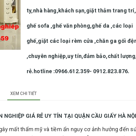
ty,nhà hàng,khách sạn,giặt thảm trang trí
ghế sofa ,ghế văn phòng,ghế da ,các loại
ghế,giặt các loại rèm cửa ,chăn ga gối đ
,chuyên nghiệp,uy tín,đảm bảo,chất lượng
rẻ.hotline :0966.612.359- 0912.823.876.
XEM CHI TIẾT
IỆP GIÁ RẺ UY TÍN TẠI QUẬN CẦU GIẤY HÀ NỘ
 gây mất thẩm mỹ và tiềm ẩn nguy cơ ảnh hưởng đến s