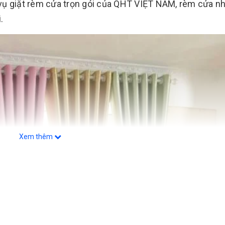
h vụ giặt rèm cửa trọn gói của QHT VIỆT NAM, rèm cửa n
.
Xem thêm