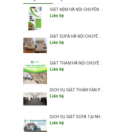
GIẶT ĐỆM HÀ NỘI CHUYÊN NGHIỆP UY TÍN GIÁ RẺ
Liên hệ
GIẶT SOFA HÀ NỘI CHUYÊN NGHIỆP UY TÍN GIÁ RẺ
Liên hệ
GIẶT THẢM HÀ NỘI CHUYÊN NGHIỆP UY TÍN GIÁ RẺ
Liên hệ
DỊCH VỤ GIẶT THẢM VĂN PHÒNG CHUYÊN NGHIỆP UY TÍN GIÁ RẺ(GIÁ TỪ 5K/ 1M2) TẠI HÀ NỘI
Liên hệ
DỊCH VỤ GIẶT SOFA TẠI NHÀ CHUYÊN NGHIỆP GIÁ RẺ UY TÍN TẠI HÀ NỘI
Liên hệ