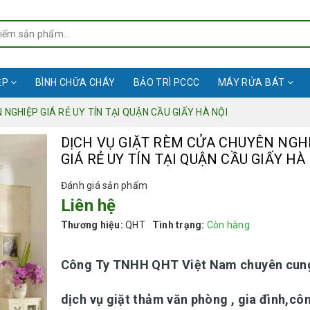
ỆP
BÌNH CHỮA CHÁY
BẢO TRÌ PCCC
MÁY RỬA BÁT
NGHIỆP GIÁ RẺ UY TÍN TẠI QUẬN CẦU GIẤY HÀ NỘI
DỊCH VỤ GIẶT RÈM CỬA CHUYÊN NGH
GIÁ RẺ UY TÍN TẠI QUẬN CẦU GIẤY HÀ
Đánh giá sản phẩm
Liên hệ
Thương hiệu:
QHT
Tình trạng:
Còn hàng
Công Ty TNHH QHT Việt Nam chuyên cun
dịch vụ giặt thảm văn phòng , gia đình,cô