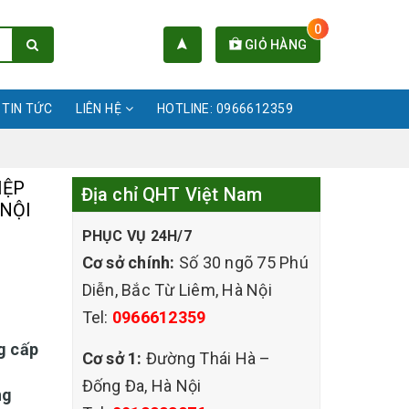
0
GIỎ HÀNG
TIN TỨC
LIÊN HỆ
HOTLINE: 0966612359
IỆP
Địa chỉ QHT Việt Nam
 NỘI
PHỤC VỤ 24H/7
Cơ sở chính:
Số 30 ngõ 75 Phú
Diễn, Bắc Từ Liêm, Hà Nội
Tel:
0966612359
g cấp
Cơ sở 1:
Đường Thái Hà –
Đống Đa, Hà Nội
ng