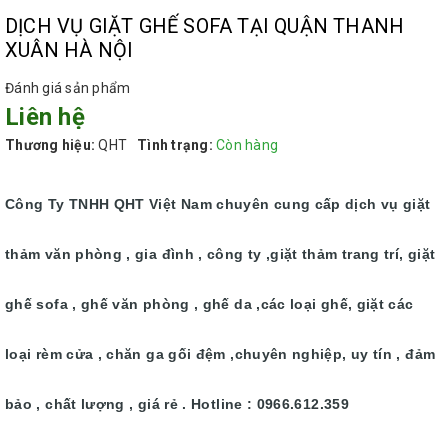
DỊCH VỤ GIẶT GHẾ SOFA TẠI QUẬN THANH
XUÂN HÀ NỘI
Đánh giá sản phẩm
Liên hệ
Thương hiệu:
QHT
Tình trạng:
Còn hàng
Công Ty TNHH QHT Việt Nam chuyên cung cấp dịch vụ giặt
thảm văn phòng , gia đình , công ty ,giặt thảm trang trí, giặt
ghế sofa , ghế văn phòng , ghế da ,các loại ghế, giặt các
loại rèm cửa , chăn ga gối đệm ,chuyên nghiệp, uy tín , đảm
bảo , chất lượng , giá rẻ . Hotline : 0966.612.359