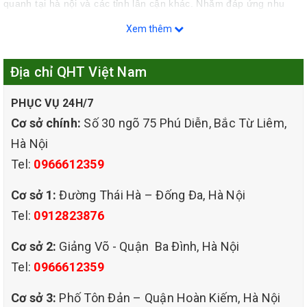
quanh tại hà nội và các tỉnh lân cận khác. Nhằm đáp ứng nhu
Xem thêm
cầu hiện nay của xã hội ngày càng phát triển QHT VIỆT NAM sẽ
Địa chỉ QHT Việt Nam
hứa hẹn mang đến cho quý khách sự tin tưởng nhất
PHỤC VỤ 24H/7
Cơ sở chính:
Số 30 ngõ 75 Phú Diễn, Bắc Từ Liêm,
Hà Nội
Tel:
0966612359
Cơ sở 1:
Đường Thái Hà – Đống Đa, Hà Nội
Tel:
0912823876
Cơ sở 2:
Giảng Võ - Quận Ba Đình, Hà Nội
Tel:
0966612359
Cơ sở 3:
Phố Tôn Đản – Quận Hoàn Kiếm, Hà Nội