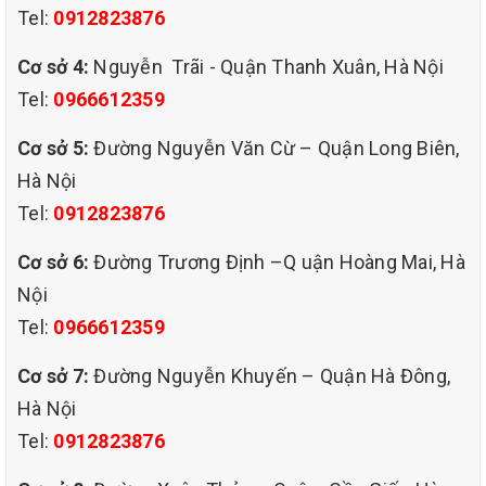
Tel:
0912823876
Cơ sở 4:
Nguyễn Trãi - Quận Thanh Xuân, Hà Nội
Tel:
0966612359
Cơ sở 5:
Đường Nguyễn Văn Cừ – Quận Long Biên,
Hà Nội
Tel:
0912823876
Cơ sở 6:
Đường Trương Định –Q uận Hoàng Mai, Hà
Nội
dịch vụ giặt ghế sofa
Tel:
0966612359
tại quận thanh xuân hà nội ..
Cơ sở 7:
Đường Nguyễn Khuyến – Quận Hà Đông,
LÝ DO NÊN SỬ DỤNG DỊCH VỤ GIẶT GHẾ SOFA TẠI QUẬN
Hà Nội
THANH XUÂN HÀ NỘI
Hiểu được điều thiết yếu này, QHT VIỆT NAM đã cho ra đời giúp
Tel:
0912823876
cho quý khách hàng có những dịch vụ tốt nhất. Là nhà cung cấp