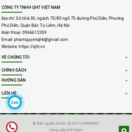
văn phòng , gia đình , công ty ,giặt thảm trang trí, giặt ghế sofa ,
ghế văn phòng , ghế da ,các loại ghế, giặt các loại rèm cửa , chăn
CÔNG TY TNHH QHT VIỆT NAM
ga gối đệm ,chuyên nghiệp, uy tín , đảm bảo , chất lượng , giá rẻ .
Địa chỉ:
Số nhà 30, ngách 75/85 ngõ 75 đường Phú Diễn, Phường
Hotline : 0966.612.359 -0912.823.876.
Phú Diễn, Quận Bắc Từ Liêm, Hà Nội
Điện thoại:
0966612359
Email:
phamquyenqhk@gmail.com
Website:
https://qht.vn
VỀ CHÚNG TÔI
CHÍNH SÁCH
HƯỚNG DẪN
LIÊN HỆ
© Bản quyền thuộc về
QHT-GARMANY
Cung cấp bởi
Sapo