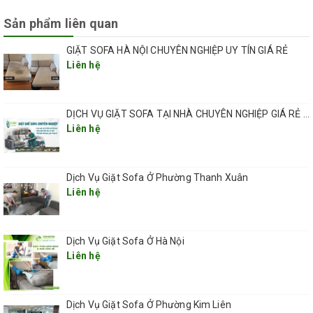
- Dùng máy chuyên dụng phun đều dung dịch giặt lên bề mặt ghế
và giặt bằng dụng cụ phù hợp với chất liệu
Sản phẩm liên quan
- Giặt tẩy kỹ lại những vết bẩn đặc biệt trên ghế bằng dung dịch
giặt sofa đặc biệt
GIẶT SOFA HÀ NỘI CHUYÊN NGHIỆP UY TÍN GIÁ RẺ
- Chăm sóc sợi vải,coton sau khi giặt ghế sopha
Liên hệ
- Sấy khô ghế bằng máy sấy công suất lớn
- Hút kỹ sạch nước trên bề mặt ghế sofa.
- Dùng máy thổi – thổi khô ghế(nếu cần)
DỊCH VỤ GIẶT SOFA TẠI NHÀ CHUYÊN NGHIỆP GIÁ RẺ UY TÍN TẠI HÀ NỘI
- Tiến hành giặt lại lần 2 – 3 đối với các vết bẩn khó ra
Liên hệ
- Lau chùi vệ sinh lại sofa sau khi giặt sofa
- Tổng vệ sinh lau chùi lại vật dụng trang thiết bị sau khi kết thúc
quá trình giặt sofa.
Dịch Vụ Giặt Sofa Ở Phường Thanh Xuân
Liên hệ
Dịch Vụ Giặt Sofa Ở Hà Nội
Liên hệ
Dịch Vụ Giặt Sofa Ở Phường Kim Liên