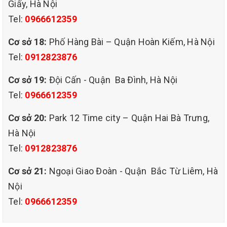
Giấy, Hà Nội
Tel:
0966612359
Cơ sở 18:
Phố Hàng Bài – Quận Hoàn Kiếm, Hà Nội
Tel:
0912823876
Cơ sở 19:
Đội Cấn - Quận Ba Đình, Hà Nội
Tel:
0966612359
Cơ sở 20:
Park 12 Time city – Quận Hai Bà Trưng,
Hà Nội
Tel:
0912823876
dịch vụ giặt ghế sofa
Cơ sở 21:
Ngoại Giao Đoàn - Quận Bắc Từ Liêm, Hà
tại quận thanh xuân hà nội..
Nội
QUY TRÌNH GIẶT GHẾ SOFA Ở QUẬN THANH XUÂN HÀ NỘI –
Tel:
0966612359
QHT VIỆT NAM
- Hút bụi trên bề mặt ghế sofa