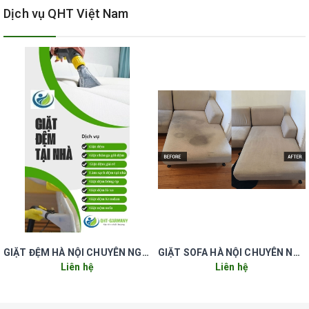
Dịch vụ QHT Việt Nam
dịch vụ giặt ghế sofa tại
quận thanh xuân hà nội.
ƯU ĐIỂM CỦA CÔNG TY TNHH QHT VIỆT NAM
- Dịch vụ giặt ghế sofa chuyên nghiệp giá rẻ tại QUẬN THANH
XUÂN HÀ NỘI đảm bảo uy tín, chất lượng với giá rẻ nhất
- Phục vụ khách hàng ở tất cả các quận huyện ở Hà Nội, không
phát sinh thêm chi phí
- Đội ngũ nhân viên có kinh nghiệm lâu năm trong lĩnh vực vệ sinh
- Đi đầu về chất lượng, uy tín về các dịch vụ vệ sinh tại Hà Nội
- Tư vấn miễn phí, báo giá nhanh nhất, tận tâm trong công việc
- Sử dụng hóa chất chuyên dụng phù hợp với từng loại vải
- Cung cấp dịch vụ giặt ghế sofa chuyên nghiệp giá rẻ tại THANH
XUÂN 24/24h
Để được tư vấn và báo giá chi tiết dịch vụ giặt ghế sofa chuyên
nghiệp giá rẻ tại THANH XUÂN HÀ NỘI liên hệ hotline 0912 823
GIẶT ĐỆM HÀ NỘI CHUYÊN NGHIỆP UY TÍN GIÁ RẺ
GIẶT SOFA HÀ NỘI CHUYÊN NGHIỆP UY TÍN GIÁ RẺ
Liên hệ
Liên hệ
876 - 0966 612 359 để được chúng tôi hỗ trợ.
Công Ty TNHH QHT Việt Nam chuyên cung cấp dịch vụ giặt thảm