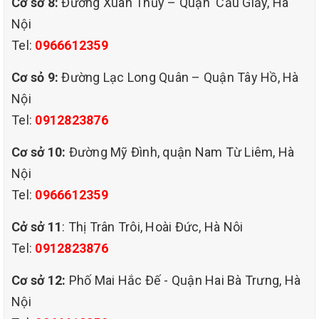
dịch vụ giặt ghế sofa hàng đầu tại HÀ NỘI ,QHT VIỆT NAM nắm
Cơ sở 8:
Đường Xuân Thủy – Quận Cầu Giấy, Hà
bắt những nhu cầu đó của bạn. Chúng tôi xin giới thiệu dịch vụ
Nội
giặt ghế sofa tại THANH XUÂN dịch vụ giặt ghế văn phòng, giặt
Tel:
0966612359
ghế quán cà phê có tính hiệu quả và tiện lợi cao nhất.
Cơ sỏ 9:
Đường Lạc Long Quân – Quận Tây Hồ, Hà
Nội
Tel:
0912823876
Cơ sở 10:
Đường Mỹ Đình, quận Nam Từ Liêm, Hà
Nội
Tel:
0966612359
Cở sở 11
: Thị Trân Trôi, Hoài Đức, Hà Nôi
Tel:
0912823876
Cơ sở 12:
Phố Mai Hắc Đế - Quận Hai Bà Trưng, Hà
Nội