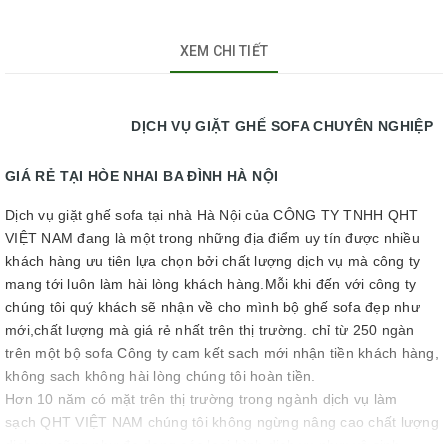
XEM CHI TIẾT
DỊCH VỤ GIẶT GHẾ SOFA CHUYÊN NGHIỆP
GIÁ RẺ TẠI HÒE NHAI BA ĐÌNH HÀ NỘI
Dịch vụ giặt ghế sofa tại nhà Hà Nội của CÔNG TY TNHH QHT
VIỆT NAM đang là một trong những địa điểm uy tín được nhiều
khách hàng ưu tiên lựa chọn bởi chất lượng dịch vụ mà công ty
mang tới luôn làm hài lòng khách hàng.Mỗi khi đến với công ty
chúng tôi quý khách sẽ nhận về cho mình bộ ghế sofa đẹp như
mới,chất lượng mà giá rẻ nhất trên thị trường. chỉ từ 250 ngàn
trên một bộ sofa Công ty cam kết sach mới nhận tiền khách hàng,
không sach không hài lòng chúng tôi hoàn tiền.
Hơn 10 năm có mặt trên thị trường trong ngành dịch vụ làm
sạch QHT VIỆT NAM chúng tôi không ngừng nâng cao chất lượng
dịch vụ cũng như đa dạng các loại hình dịch vụ như: vệ sinh