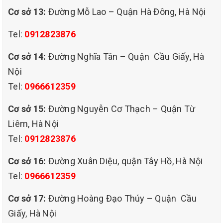
B6: Dùng máy hút nước công nghiệp hút sạch toàn bộ chất bẩn
Cơ sở 13:
Đường Mỗ Lao – Quận Hà Đông, Hà Nội
B7: Phun hóa chất diệt khuẩn và khử mùi hôi toàn bộ ghế
Tel:
0912823876
B8: Sấy khô ghế sofa, chân ghế lau sạch bằng khăn mềm tránh
xước.
Cơ sở 14:
Đường Nghĩa Tân – Quận Cầu Giấy, Hà
Nội
B9: Lau khô lại sàn nhà và sắp xếp lại ghế về vị trí ban đầu.
Tel:
0966612359
Cơ sở 15:
Đường Nguyễn Cơ Thạch – Quận Từ
Liêm, Hà Nội
Tel:
0912823876
Cơ sở 16:
Đường Xuân Diệu, quận Tây Hồ, Hà Nội
Tel:
0966612359
Cơ sở 17:
Đường Hoàng Đạo Thúy – Quận Cầu
Giấy, Hà Nội
dịch vụ giặt ghế sofa chuyên