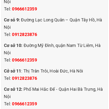
Nội
Tel:
0966612359
Cơ sỏ 9:
Đường Lạc Long Quân – Quận Tây Hồ, Hà
dịch vụ giặt ghế sofa chuyên
Nội
nghiệp giá rẻ tại hòe nhai ba đình hà nội
Tel:
0912823876
QUY TRÌNH DỊCH VỤ GIẶT GHẾ SOFA TẠI NHÀ CỦA QHT VIỆT
NAM
Cơ sở 10:
Đường Mỹ Đình, quận Nam Từ Liêm, Hà
(Tùy loại ghế sofa mà có thể thay đổi cho phù hợp)
Nội
B1: Dùng máy hút bụi công nghiệp hút sạch bụi bẩn bám trên bề
Tel:
0966612359
mặt ghế
Cở sở 11
: Thị Trân Trôi, Hoài Đức, Hà Nôi
B2: Kiểm tra tác dụng của hóa chất tẩy vết bẩn đối với bề mặt ghế
Tel:
0912823876
B3: Tẩy điểm các vết bẩn cứng đầu bằng hóa chất chuyên dùng
Cơ sở 12:
Phố Mai Hắc Đế - Quận Hai Bà Trưng, Hà
B4: Phun hóa chất giặt ghế chuyên dụng lên toàn bộ ghế
Nội
B5: Sử dụng máy giặt công nghiệp chà sạch toàn bộ ghế
Tel:
0966612359