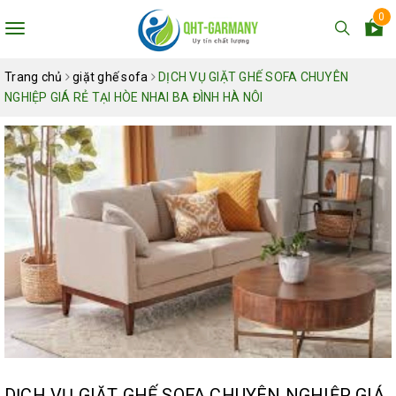
0
Toggle
navigation
Trang chủ
giặt ghế sofa
DỊCH VỤ GIẶT GHẾ SOFA CHUYÊN
NGHIỆP GIÁ RẺ TẠI HÒE NHAI BA ĐÌNH HÀ NÔI
DỊCH VỤ GIẶT GHẾ SOFA CHUYÊN NGHIỆP GIÁ