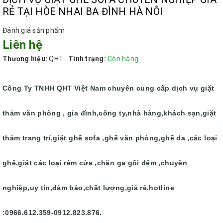
RẺ TẠI HÒE NHAI BA ĐÌNH HÀ NÔI
Đánh giá sản phẩm
Liên hệ
Thương hiệu:
QHT
Tình trạng:
Còn hàng
Công Ty TNHH QHT Việt Nam chuyên cung cấp dịch vụ giặt
thảm văn phòng , gia đình,công ty,nhà hàng,khách sạn,giặt
thảm trang trí,giặt ghế sofa ,ghế văn phòng,ghế da ,các loại
ghế,giặt các loại rèm cửa ,chăn ga gối đệm ,chuyên
nghiệp,uy tín,đảm bảo,chất lượng,giá rẻ.hotline
:0966.612.359-0912.823.876.