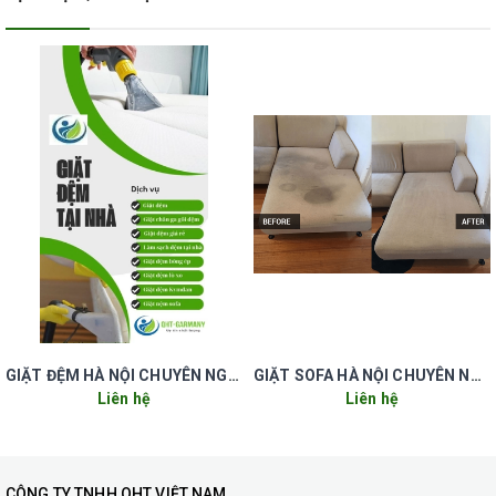
GIẶT ĐỆM HÀ NỘI CHUYÊN NGHIỆP UY TÍN GIÁ RẺ
GIẶT SOFA HÀ NỘI CHUYÊN NGHIỆP UY TÍN GIÁ RẺ
Liên hệ
Liên hệ
CÔNG TY TNHH QHT VIỆT NAM