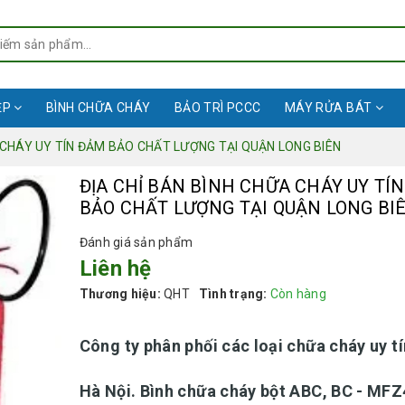
ỆP
BÌNH CHỮA CHÁY
BẢO TRÌ PCCC
MÁY RỬA BÁT
 CHÁY UY TÍN ĐẢM BẢO CHẤT LƯỢNG TẠI QUẬN LONG BIÊN
ĐỊA CHỈ BÁN BÌNH CHỮA CHÁY UY TÍ
BẢO CHẤT LƯỢNG TẠI QUẬN LONG BI
Đánh giá sản phẩm
Liên hệ
Thương hiệu:
QHT
Tình trạng:
Còn hàng
Công ty phân phối các loại chữa cháy uy tí
Hà Nội. Bình chữa cháy bột ABC, BC - MFZ