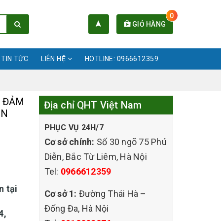
0
GIỎ HÀNG
TIN TỨC
LIÊN HỆ
HOTLINE: 0966612359
N ĐẢM
Địa chỉ QHT Việt Nam
ÊN
PHỤC VỤ 24H/7
Cơ sở chính:
Số 30 ngõ 75 Phú
Diễn, Bắc Từ Liêm, Hà Nội
Tel:
0966612359
n tại
Cơ sở 1:
Đường Thái Hà –
Đống Đa, Hà Nội
4,