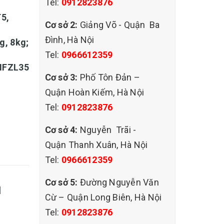
Tel:
0912823876
T5,
Cơ sở 2:
Giảng Võ - Quận Ba
Đình, Hà Nội
g, 8kg;
Tel:
0966612359
 MFZL35
Cơ sở 3:
Phố Tôn Đản –
Quận Hoàn Kiếm, Hà Nội
Tel:
0912823876
Cơ sở 4:
Nguyễn Trãi -
Quận Thanh Xuân, Hà Nội
Tel:
0966612359
Cơ sở 5:
Đường Nguyễn Văn
I
Cừ – Quận Long Biên, Hà Nội
Tel:
0912823876