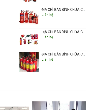
ĐỊA CHỈ BÁN BÌNH CHỮA CHÁY UY TÍN ĐẢM BẢO CHẤT LƯỢNG TẠI QUẬN HOÀNG MAI
Liên hệ
ĐỊA CHỈ BÁN BÌNH CHỮA CHÁY UY TÍN ĐẢM BẢO CHẤT LƯỢNG TẠI QUẬN HAI BÀ TRƯNG
ất bột
Liên hệ
 tiếp
ng thời
ĐỊA CHỈ BÁN BÌNH CHỮA CHÁY UY TÍN ĐẢM BẢO CHẤT LƯỢNG TẠI QUẬN ĐỐNG ĐA
Liên hệ
ình
p với