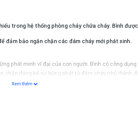
 thiếu trong hệ thống phòng cháy chữa cháy. Bình được
 để đảm bảo ngăn chặn các đám cháy mới phát sinh.
ững phát minh vĩ đại của con người. Bình có công dụng
ăn chặn đáng kể sự bùng phát từ đám cháy nhỏ thành 
Xem thêm