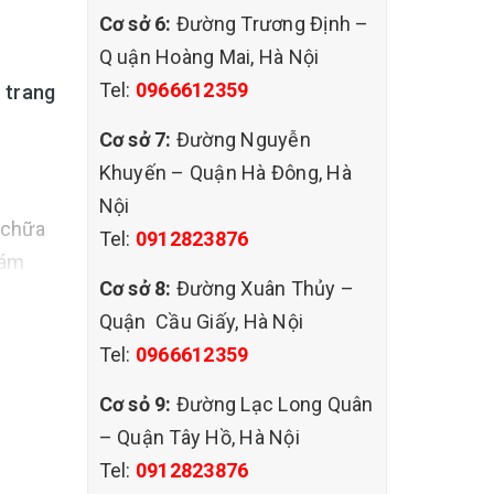
Cơ sở 6:
Đường Trương Định –
Q uận Hoàng Mai, Hà Nội
Tel:
0966612359
 trang
Cơ sở 7:
Đường Nguyễn
Khuyến – Quận Hà Đông, Hà
Nội
 chữa
Tel:
0912823876
đám
Cơ sở 8:
Đường Xuân Thủy –
Quận Cầu Giấy, Hà Nội
Tel:
0966612359
Cơ sỏ 9:
Đường Lạc Long Quân
– Quận Tây Hồ, Hà Nội
Tel:
0912823876