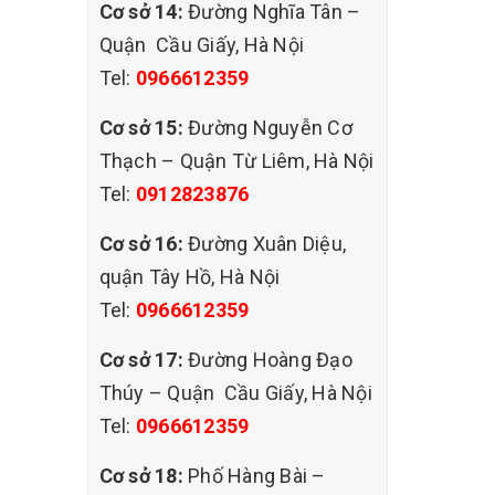
Cơ sở 14:
Đường Nghĩa Tân –
Quận Cầu Giấy, Hà Nội
sử dụng
Tel:
0966612359
ng. Đối
hồ đo
Cơ sở 15:
Đường Nguyễn Cơ
Thạch – Quận Từ Liêm, Hà Nội
Tel:
0912823876
Cơ sở 16:
Đường Xuân Diệu,
áy dễ
quận Tây Hồ, Hà Nội
ảm bảo
Tel:
0966612359
 phun ở
Cơ sở 17:
Đường Hoàng Đạo
húng sẽ
Thúy – Quận Cầu Giấy, Hà Nội
Tel:
0966612359
Cơ sở 18:
Phố Hàng Bài –
hữa