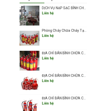
DỊCH VỤ NẠP SẠC BÌNH CHỮA CHÁY TẠI NHÀ CHYÊN NGHIỆP UY TÍN TẠI HÀ NỘI
Liên hệ
Phòng Cháy Chữa Cháy Tại Hà Nội
Liên hệ
ĐỊA CHỈ BÁN BÌNH CHỮA CHÁY UY TÍN ĐẢM BẢO CHẤT LƯỢNG TẠI QUẬN HOÀI ĐỨC
Liên hệ
ĐỊA CHỈ BÁN BÌNH CHỮA CHÁY UY TÍN ĐẢM BẢO CHẤT LƯỢNG TẠI QUẬN HÀ ĐÔNG
Liên hệ
ĐỊA CHỈ BÁN BÌNH CHỮA CHÁY UY TÍN ĐẢM BẢO CHẤT LƯỢNG TẠI QUẬN THANH XUÂN
Liên hệ