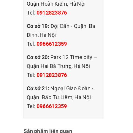
Quận Hoàn Kiếm, Hà Nội
M sẽ
Tel:
0912823876
Cơ sở 19:
Đội Cấn - Quận Ba
Đình, Hà Nội
ại bình
Tel:
0966612359
ác lưu
Cơ sở 20:
Park 12 Time city –
Quận Hai Bà Trưng, Hà Nội
cứng.
Tel:
0912823876
ế theo
Cơ sở 21:
Ngoại Giao Đoàn -
Quận Bắc Từ Liêm, Hà Nội
Tel:
0966612359
Sản phẩm liên quan