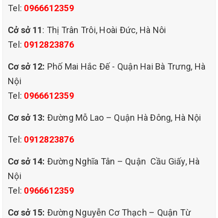
Xem báo giá chi tiết ---->
Dịch vụ giặt thảm tại Hà Nội
Tel:
0966612359
Hãy liên hệ với QHT Việt Nam để được cung cấp các dịch vụ Giặt
Cở sở 11
: Thị Trân Trôi, Hoài Đức, Hà Nôi
thảm tốt nhất!
Tel:
0912823876
Hotline ; 0966612359 - 0912823876
Cơ sở 12:
Phố Mai Hắc Đế - Quận Hai Bà Trưng, Hà
Nội
Tel:
0966612359
Cơ sở 13:
Đường Mỗ Lao – Quận Hà Đông, Hà Nội
Tel:
0912823876
Cơ sở 14:
Đường Nghĩa Tân – Quận Cầu Giấy, Hà
Nội
Tel:
0966612359
Cơ sở 15:
Đường Nguyễn Cơ Thạch – Quận Từ