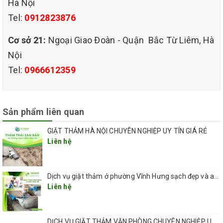
Hà Nội
Tel:
0912823876
Cơ sở 21:
Ngoại Giao Đoàn - Quận Bắc Từ Liêm, Hà
Nội
Tel:
0966612359
Sản phẩm liên quan
GIẶT THẢM HÀ NỘI CHUYÊN NGHIỆP UY TÍN GIÁ RẺ
Liên hệ
Dịch vụ giặt thảm ở phường Vĩnh Hưng sạch đẹp và an toàn 2026
Liên hệ
DỊCH VỤ GIẶT THẢM VĂN PHÒNG CHUYÊN NGHIỆP UY TÍN GIÁ RẺ(GIÁ TỪ 5K/ 1M2) TẠI HÀ NỘI