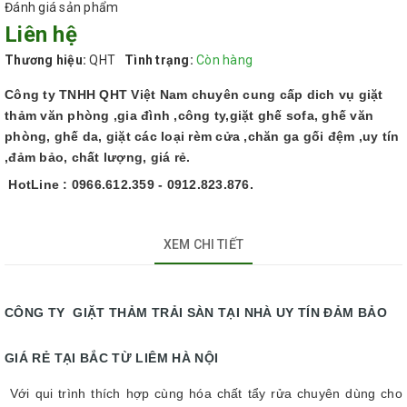
Đánh giá sản phẩm
Liên hệ
Thương hiệu:
QHT
Tình trạng:
Còn hàng
Công ty TNHH QHT Việt Nam chuyên cung cấp dich vụ giặt
thảm văn phòng ,gia đình ,công ty,giặt ghế sofa, ghế văn
phòng, ghế da, giặt các loại rèm cửa ,chăn ga gối đệm ,uy tín
,đảm bảo, chất lượng, giá rẻ.
HotLine : 0966.612.359 - 0912.823.876.
XEM CHI TIẾT
CÔNG TY GIẶT THẢM TRẢI SÀN TẠI NHÀ UY TÍN ĐẢM BẢO
GIÁ RẺ TẠI BẮC TỪ LIÊM HÀ NỘI
Với qui trình thích hợp cùng hóa chất tẩy rửa chuyên dùng cho