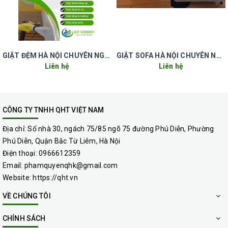
GIẶT ĐỆM HÀ NỘI CHUYÊN NGHIỆP UY TÍN GIÁ RẺ
GIẶT SOFA HÀ NỘI CHUYÊN NGHIỆP UY TÍN GIÁ RẺ
Liên hệ
Liên hệ
CÔNG TY TNHH QHT VIỆT NAM
Địa chỉ:
Số nhà 30, ngách 75/85 ngõ 75 đường Phú Diễn, Phường
Phú Diễn, Quận Bắc Từ Liêm, Hà Nội
Điện thoại:
0966612359
Email:
phamquyenqhk@gmail.com
Website:
https://qht.vn
VỀ CHÚNG TÔI
CHÍNH SÁCH