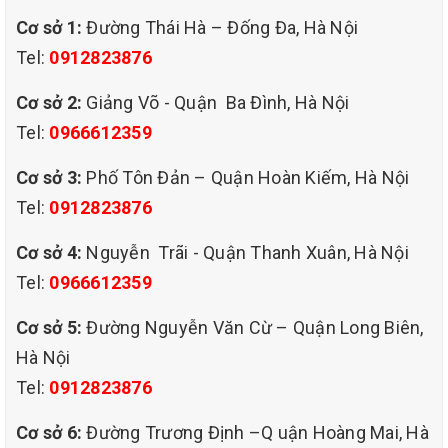
Cơ sở 1:
Đường Thái Hà – Đống Đa, Hà Nội
Tel:
0912823876
Cơ sở 2:
Giảng Võ - Quận Ba Đình, Hà Nội
Phương châm của công ty chúng tôi giặt thảm trải sàn uy
Tel:
0966612359
tín đảm bảo giá rẻ :
1. Nhanh chóng loại bỏ vết bẩn và khuẩn nấm.
Cơ sở 3:
Phố Tôn Đản – Quận Hoàn Kiếm, Hà Nội
2. Hệ thống máy móc chuyên dụng làm khô nhanh sau khi
giặt .
Tel:
0912823876
3. Không giới hạn về thời gian cung cấp dịch vụ.
4. Đội ngũ nhân viên chuyên nghiệp lành nghề đem đến cho
Cơ sở 4:
Nguyễn Trãi - Quận Thanh Xuân, Hà Nội
bạn cảm giác an tâm cũng như rút ngắn thời gian làm việc,
Tel:
0966612359
tiết kiệm thời gian và chi phí.
5. Trực tiếp xuất hoá đơn cho đơn vị, tổ chức, cá nhân có
Cơ sở 5:
Đường Nguyễn Văn Cừ – Quận Long Biên,
nhu cầu….
Hà Nội
Với qui trình giặt thảm trải sàn chuyên nghiệp :
Tel:
0912823876
1. Di chuyển trang thiết bị vật dụng, tạo không gian cho việc giặt thảm.
Cơ sở 6:
Đường Trương Định –Q uận Hoàng Mai, Hà
2. Hút sạch bụi bẩn trên bề mặt thảm (xử lý vết bẩn khô).