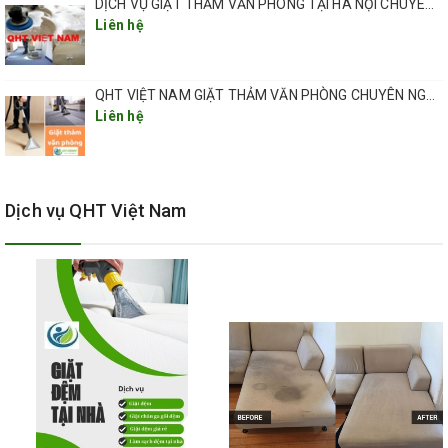
DỊCH VỤ GIẶT THẢM VĂN PHÒNG TẠI HÀ NỘI CHUYÊN NGHIỆP CHẤT LƯỢNG
Liên hệ
QHT VIỆT NAM GIẶT THẢM VĂN PHÒNG CHUYÊN NGHIỆP TẠI HÀ NỘI
Liên hệ
Dịch vụ QHT Việt Nam