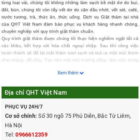
từng loại vải, chúng tôi không những làm sạch bề mặt dơ do bụi,
đất, bùn, chúng tôi còn tẩy vết dơ do cặn dầu nhớt, vết sét, café,
nước tương, trà, thức ăn, thức uống. Dịch vụ Giặt thảm tại nhà
của QHT Việt Nam đảm bảo phục vụ khách hàng nhanh chóng,
chuyên nghiệp với quy trình giặt thảm chuẩn.
Quy trình giặt thảm được chúng tôi thực hiện nghiêm ngặt tất cả
các khâu, kết hợp với hóa chất ngoại nhập. Sau khi công việc
hoàn thành sẽ để lại mặt thảm tươi sạch và toả ra một mùi thơm
nhẹ nhàng, dễ chịu. Tạo nên một môi trường sống, làm việc trong
lành, mang lại sự hài lòng cho quý khách.
Xem thêm
Địa chỉ QHT Việt Nam
PHỤC VỤ 24H/7
Cơ sở chính:
Số 30 ngõ 75 Phú Diễn, Bắc Từ Liêm,
Hà Nội
Tel:
0966612359