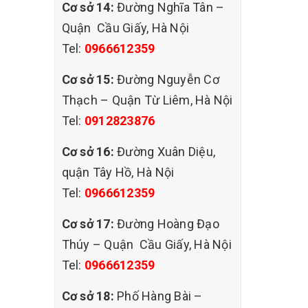
Cơ sở 14:
Đường Nghĩa Tân –
Quận Cầu Giấy, Hà Nội
Tel:
0966612359
Cơ sở 15:
Đường Nguyễn Cơ
Thạch – Quận Từ Liêm, Hà Nội
Tel:
0912823876
áp ứng
Cơ sở 16:
Đường Xuân Diệu,
iặt
quận Tây Hồ, Hà Nội
iặt
Tel:
0966612359
dịch vụ
Cơ sở 17:
Đường Hoàng Đạo
Thúy – Quận Cầu Giấy, Hà Nội
Tel:
0966612359
Cơ sở 18:
Phố Hàng Bài –