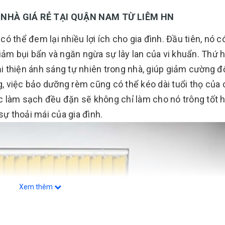
GIÁ RẺ TẠI QUẬN NAM TỪ LIÊM HN
 thể đem lại nhiều lợi ích cho gia đình. Đầu tiên, nó c
ảm bụi bẩn và ngăn ngừa sự lây lan của vi khuẩn. Thứ ha
 thiện ánh sáng tự nhiên trong nhà, giúp giảm cường đ
ng, việc bảo dưỡng rèm cũng có thể kéo dài tuổi thọ của
c làm sạch đều đặn sẽ không chỉ làm cho nó trông tốt 
sự thoải mái của gia đình.
Xem thêm