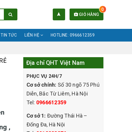
0
GIỎ HÀNG
TIN TỨC
LIÊN HỆ
HOTLINE: 0966612359
RẺ
Địa chỉ QHT Việt Nam
PHỤC VỤ 24H/7
Cơ sở chính:
Số 30 ngõ 75 Phú
Diễn, Bắc Từ Liêm, Hà Nội
Tel:
0966612359
ên
Cơ sở 1:
Đường Thái Hà –
Đống Đa, Hà Nội
ng ,