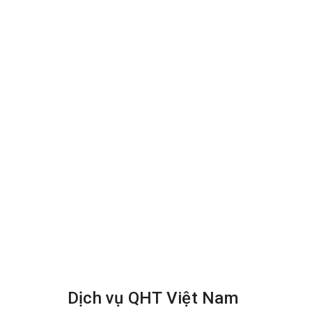
- Hút sạch bằng máy hút công công nghiệp
- Bật quạt thổi để rèm khô tự nhiên. Lưu ý:
- Vệ sinh khu vực giặt và trả đồ vật về vị tr
Dịch vụ QHT Việt Nam