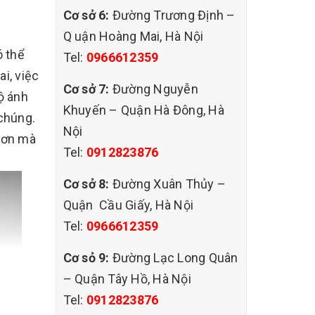
Cơ sở 6:
Đường Trương Định –
Q uận Hoàng Mai, Hà Nội
ó thể
Tel:
0966612359
i, việc
Cơ sở 7:
Đường Nguyễn
ộ ánh
Khuyến – Quận Hà Đông, Hà
 chúng.
Nội
hơn mà
Tel:
0912823876
Cơ sở 8:
Đường Xuân Thủy –
Quận Cầu Giấy, Hà Nội
Tel:
0966612359
Cơ sỏ 9:
Đường Lạc Long Quân
– Quận Tây Hồ, Hà Nội
Tel:
0912823876