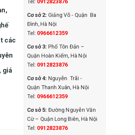
Tel:
0912823876
ạn,
Cơ sở 2:
Giảng Võ - Quận Ba
Đình, Hà Nội
ghế
Tel:
0966612359
ặt các
Cơ sở 3:
Phố Tôn Đản –
huyên
Quận Hoàn Kiếm, Hà Nội
Tel:
0912823876
, giá
Cơ sở 4:
Nguyễn Trãi -
Quận Thanh Xuân, Hà Nội
Tel:
0966612359
Cơ sở 5:
Đường Nguyễn Văn
Cừ – Quận Long Biên, Hà Nội
Tel:
0912823876