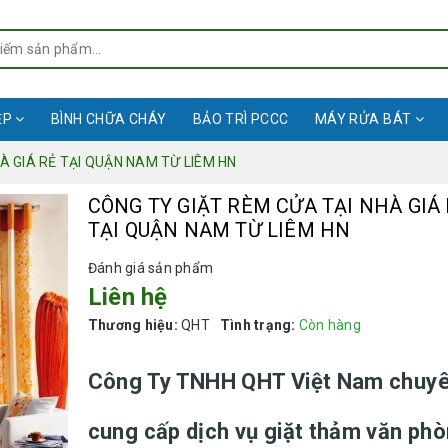
ỆP
BÌNH CHỮA CHÁY
BẢO TRÌ PCCC
MÁY RỬA BÁT
À GIÁ RẺ TẠI QUẬN NAM TỪ LIÊM HN
CÔNG TY GIẶT RÈM CỬA TẠI NHÀ GIÁ 
TẠI QUẬN NAM TỪ LIÊM HN
Đánh giá sản phẩm
Liên hệ
Thương hiệu:
QHT
Tình trạng:
Còn hàng
Công Ty TNHH QHT Việt Nam chuy
cung cấp dịch vụ giặt thảm văn phò