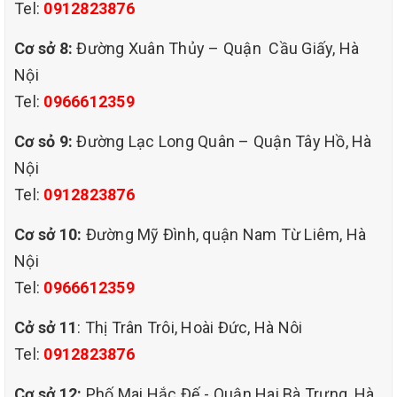
Tel:
0912823876
thực hiện… Làm thế nào để chiếc đệm của gia đình bạn thêm
sạch sẽ và an toàn khi sử dụng?
Cơ sở 8:
Đường Xuân Thủy – Quận Cầu Giấy, Hà
Bạn đừng lo lắng hãy đến với dịch vụ giặt đệm ngay tại nhà của
Nội
QHT Việt Nam. Nhiều năm kinh nghiệm trong nghề, với sự chuyên
Tel:
0966612359
nghiệp và dịch vụ tối tân quý khách có thể yên tâm giao những
mẫu đệm cao cấp và chất lượng cho chúng tôi.
Cơ sỏ 9:
Đường Lạc Long Quân – Quận Tây Hồ, Hà
Hiện tại chúng tôi đang cung cấp dịch vụ giặt đệm tại nhà trên các
Nội
chất liệu đệm như: đệm cao su, đệm lò xo, bông ép, đệm nhập
Tel:
0912823876
khẩu, giặt ghế sofa… Tuỳ nhu cầu quý khách hàng có thể liên hệ
để được tư vấn và sử dụng dịch vụ tốt nhất.
Cơ sở 10:
Đường Mỹ Đình, quận Nam Từ Liêm, Hà
Nội
Tel:
0966612359
Cở sở 11
: Thị Trân Trôi, Hoài Đức, Hà Nôi
Tel:
0912823876
Cơ sở 12:
Phố Mai Hắc Đế - Quận Hai Bà Trưng, Hà