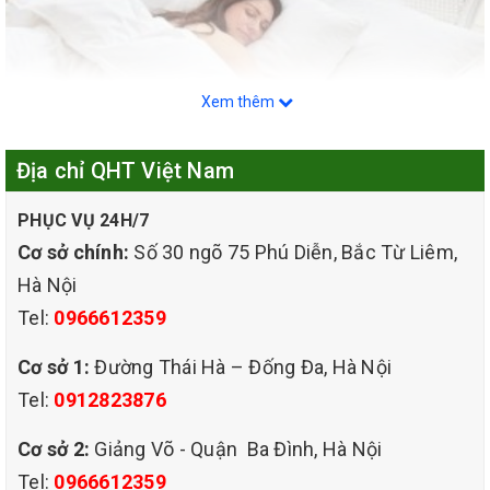
Xem thêm
Địa chỉ QHT Việt Nam
PHỤC VỤ 24H/7
Cơ sở chính:
Số 30 ngõ 75 Phú Diễn, Bắc Từ Liêm,
Hà Nội
Dịch vụ giặt đệm tại nhà hiện nay đã không còn xa lạ với nhiều gia
Tel:
0966612359
đình Việt. Công ty TNHH QHT Việt Nam cung cấp đến quý khách
hàng dịch vụ giặt đệm lò xo, đệm bông ép, đệm cao su, thảm, ghế
Cơ sở 1:
Đường Thái Hà – Đống Đa, Hà Nội
sofa… cam kết chất lượng, hiệu quả với mức giá ưu đãi cạnh
Tel:
0912823876
tranh.
Cơ sở 2:
Giảng Võ - Quận Ba Đình, Hà Nội
Đệm chính là vật dụng không thể thiếu với mỗi gia đình hiện nay,
Tel:
0966612359
đây là vật dụng quen thuộc trong mỗi căn phòng ngủ. Việc sử